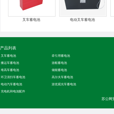
叉车蓄电池
电动叉车蓄电池
产品列表
叉车蓄电池
牵引用蓄电池
搬运车蓄电池
游船蓄电池
堆高车蓄电池
储能蓄电池
环卫清扫车蓄电池
高尔夫车蓄电池
电动汽车蓄电池
游览观光车蓄电池
充电机和电池配件
苏公网安备