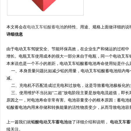
本文将会在
电动叉车铅酸蓄电池
的特性、用途、规格上面做详细的说
详细信息
由于电动叉车驾驶安全、节能环保高效，在企业生产和储运的过程中
增长。电瓶叉车使用成本的很大一部分来自于电瓶，同一个电动叉车
本来说也是一个不小的差距，电动叉车铅酸蓄电池寿命使用短是什
一、本身质量问题比如减少铅的用量，电动叉车铅酸蓄电池组内每
减。
二、充电机不匹配造成过充电和过放电，这是导致蓄电池极板化的
三、使用维护不当比如“二超”放电阶段主要是放电电流超值，即长期
原因之一，对电池寿命非常有害。电池容量变小的根本原因：蓄电池
铅酸蓄电池内用来存储和转换能量的活性物质变少，从而导致电池容
上一篇我们就
铅酸电动叉车蓄电池
做了详细介绍和说明，
电动叉车蓄
续关注。